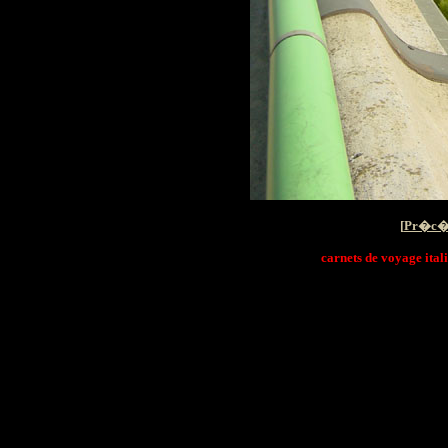
[
Pr�c�
carnets de voyage italie