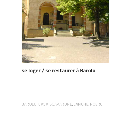
se loger / se restaurer à Barolo
BAROLO
CASA SCAPARONE
LANGHE
ROERO
,
,
,