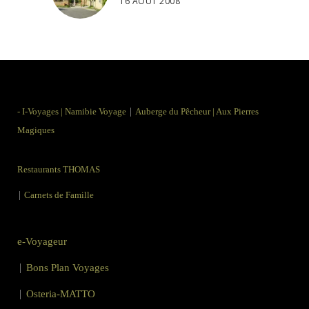
16 AOÛT 2008
|
-
I-Voyages
|
Namibie Voyage
Auberge du Pêcheur
|
Aux Pierres
Magiques
Restaurants THOMAS
|
Carnets de Famille
e-Voyageur
|
Bons Plan Voyages
|
Osteria-MATTO