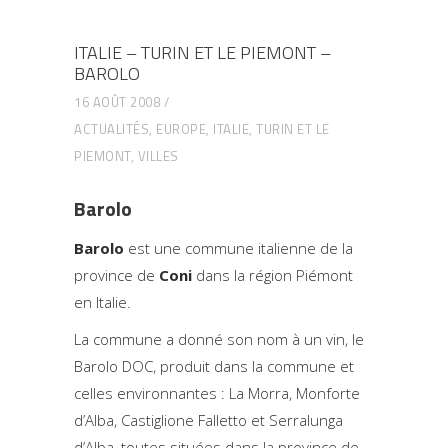
ITALIE – TURIN ET LE PIEMONT –
BAROLO
16 AOÛT 2008
ACTUALITÉS
,
EUROPE
,
ITALIE
,
TURIN ET LE
PIEMONT
,
VILLES
Barolo
Barolo
est une commune italienne de la
province de
Coni
dans la région Piémont
en Italie.
La commune a donné son nom à un vin, le
Barolo DOC, produit dans la commune et
celles environnantes : La Morra, Monforte
d’Alba, Castiglione Falletto et Serralunga
d’Alba, toutes situées dans la province de