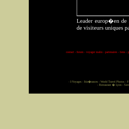
Leader europ�en de l
de visiteurs uniques p
contact
-
forum
-
voyager malin
-
partenaires
-
liens
-
p
-
I-Voyages
-
Itin�rances
-
World Travel Photos
-
F
-
Restaurant � Lyon
-
Sav