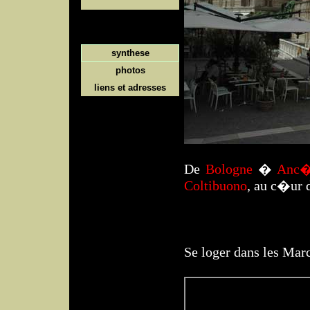
synthese
photos
liens et adresses
De
Bologne
�
Anc�
Coltibuono
, au c�ur d
Se loger dans les Mar