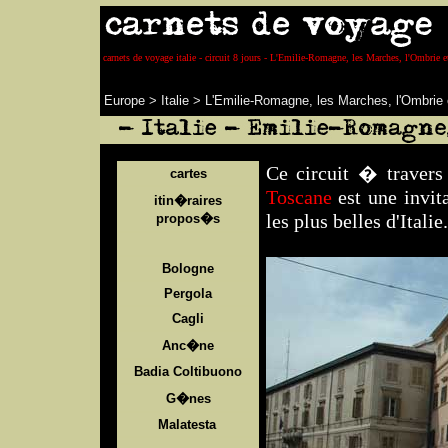
carnets de voyage italie - circuit 8 jours - L'Emilie-Romagne, les Marches, l'Ombrie e
Europe
>
Italie
>
L'Emilie-Romagne, les Marches, l'Ombrie 
Ce circuit � travers
cartes
Toscane
est une invi
itin�raires
les plus belles d'Italie.
propos�s
Bologne
Pergola
Cagli
Anc�ne
Badia Coltibuono
G�nes
Malatesta