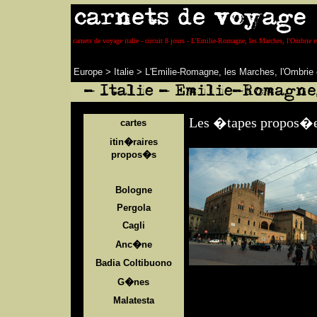
carnets de voyage italie - circuit 8 jours - L'Emilie-Romagne, les Marches, l'Ombrie e
Europe
>
Italie
>
L'Emilie-Romagne, les Marches, l'Ombrie 
Les �tapes propos�es
cartes
itin�raires
propos�s
Bologne
Pergola
Cagli
Anc�ne
Badia Coltibuono
G�nes
Malatesta