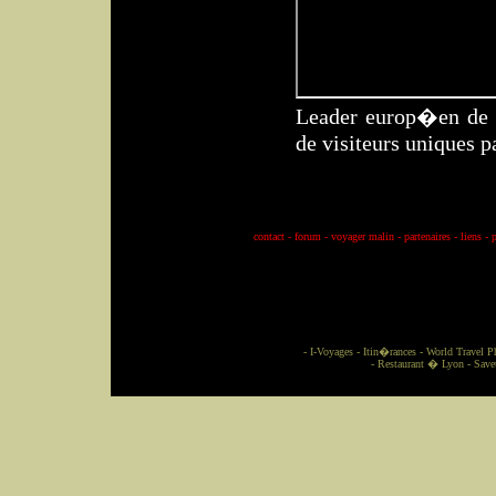
Leader europ�en de l
de visiteurs uniques p
contact
-
forum
-
voyager malin
-
partenaires
-
liens
-
p
-
I-Voyages
-
Itin�rances
-
World Travel P
-
Restaurant � Lyon
-
Save