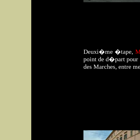
Deuxi�me �tape,
M
point de d�part pour 
des Marches, entre me