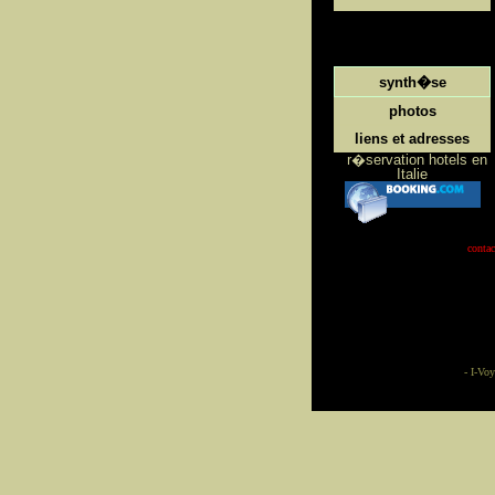
synth�se
photos
liens et adresses
r�servation hotels en
Italie
contac
-
I-Voy