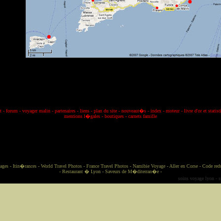
t
-
forum
-
voyager malin
-
partenaires
-
liens
-
plan du site
-
nouveaut�s
-
index
-
moteur
-
livre d'or et statis
mentions l�gale
s
-
boutiques
-
carnets famille
ages
-
Itin�rances
-
World Travel Photos
-
France Travel Photos
-
Namibie Voyage
-
Aller en Corse
-
Code red
-
Restaurant � Lyon
-
Saveurs de M�diterran�e
-
soins voyage lyon
-
s