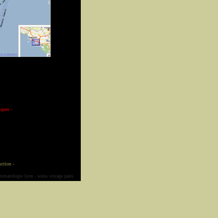
tiques
-
uction
-
tomatologie lyon
-
soins voyage paris