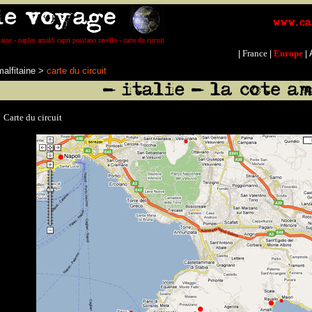
aine - naples amalfi capri positano ravello - carte du circuit
France
Europe
|
|
|
alfitaine
>
carte du circuit
Carte du circuit