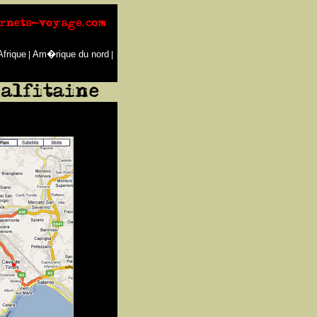
Afrique
Am�rique du nord
|
|