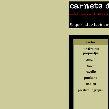
carnets de voyage italie - la c�te almafit
Europe
>
Italie
>
la c�te am
cartes
itin�raires
propos�s
amalfi
capri
ravello
positano
naples
paestum - agropoli