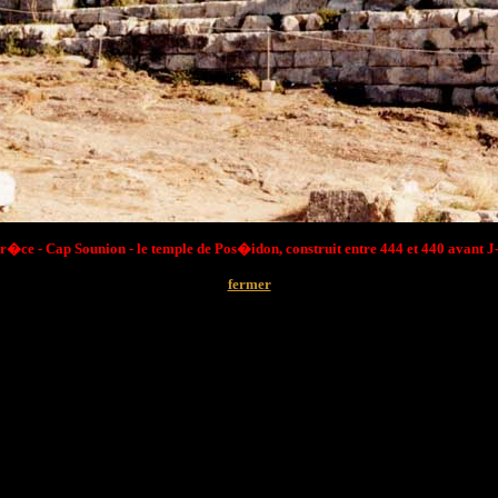
r�ce - Cap Sounion - le temple de Pos�idon, construit entre 444 et 440 avant J
fermer