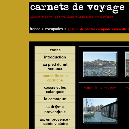
escapades en france - galerie de photos escapade marseille et la corniche
france
>
escapades
>
galerie de photos
escapade marseille e
cartes
introduction
au pied du mt
ventoux
marseille et la
corniche
cassis et les
marseille
- vieux port
ma
calanques
la camargue
la dr�me
proven�ale
aix en provence -
sainte victoire