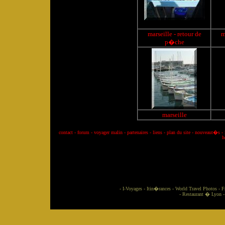
marseille
- retour de
m
p�che
marseille
contact
-
forum
-
voyager malin
-
partenaires
-
liens
-
plan du site
-
nouveaut�s
-
h
/
-
I-Voyages
-
Itin�rances
-
World Travel Photos
-
F
-
Restaurant � Lyon