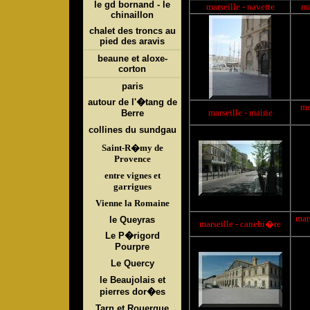
le gd bornand - le
marseille
- navette
ma
chinaillon
chalet des troncs au
pied des aravis
beaune et aloxe-
corton
paris
autour de l'�tang de
ma
marseille
- mairie
Berre
collines du sundgau
Saint-R�my de
Provence
entre vignes et
garrigues
Vienne la Romaine
mar
le Queyras
marseille
- canebi�re
Le P�rigord
Pourpre
Le Quercy
le Beaujolais et
pierres dor�es
Tarn et Rouergue