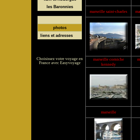
les Baronnies
marseille
saint-charles
ma
photos
liens et adresses
Choisissez votre voyage en
marseille
corniche
m
France avec Easyvoyage
kennedy
marseille