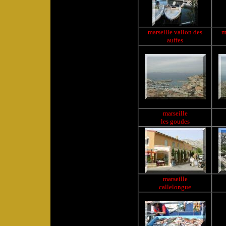
marseille
vallon des
m
auffes
marseille
les goudes
marseille
callelongue