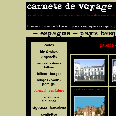
carnets de voyage espagne - circuit six jours - galerie de photos �tape mourao - gua
Europe
>
Espagne
>
Circuit 6 jours - espagne -portuga
l
>
g
galerie
cartes
itin�raires
propos�s
san sebastian -
bilbao
bilbao - burgos
burgos - verin -
portugal
Zafra - plaza grande
portugal - guadalupe
guadalupe -
siguenza
siguenza - barcelone
synth�se