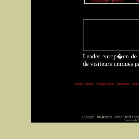
Guadalupe - pueblo
G
Leader europ�en de l
de visiteurs uniques p
contact
-
forum
-
voyager malin
-
partenaires
-
liens
-
I-Voyages
-
Itin�rances
-
World Travel Phot
Saveurs de