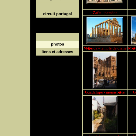
Zafra - parador
circuit portugal
photos
M�rida - temple de diane
M�ri
liens et adresses
Guadalupe - monast�re
G