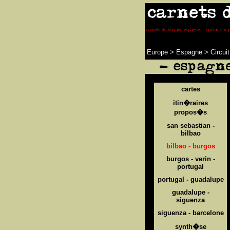
carnets de voyage espagne - circuit six j
Europe
>
Espagne
>
Circui
cartes
itin�raires
propos�s
san sebastian -
bilbao
bilbao - burgos
burgos - verin -
portugal
portugal - guadalupe
guadalupe -
siguenza
siguenza - barcelone
synth�se