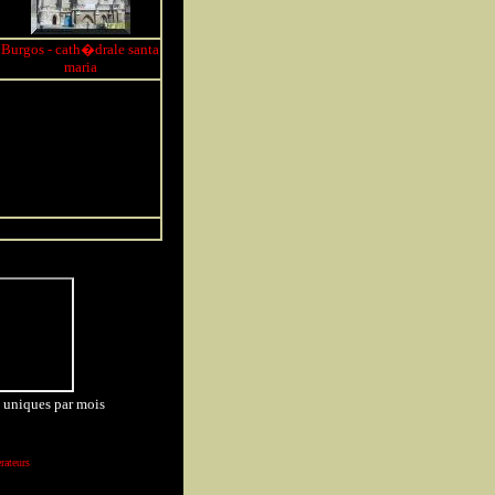
Burgos - cath�drale santa
maria
s uniques par mois
rateurs