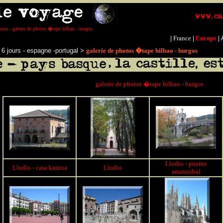
ours - galerie de photos �tape bilbao - burgos
France
Europe
|
|
|
t 6 jours - espagne -portuga
l
>
galerie de photos �tape bilbao - burgos
galerie de photos �tape bilbao - burgos
Llodio - puente
Llodio - casa katuxa
Llodio
anuntzibal