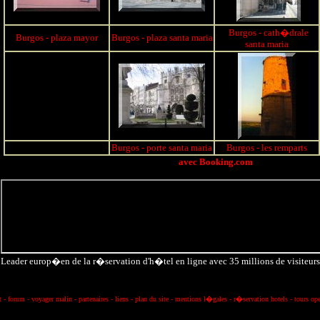
Burgos - cath�drale
Burgos - plaza mayor
Burgos - plaza santa maria
santa maria
Burgos - porte santa maria
Burgos - les remparts
avec Booking.com
Leader europ�en de la r�servation d'h�tel en ligne avec 35 millions de visiteur
t
-
forum
-
voyager malin
-
partenaires
-
liens
-
plan du site
-
mentions l�gale
s
-
r�servation hotels
-
tours ope