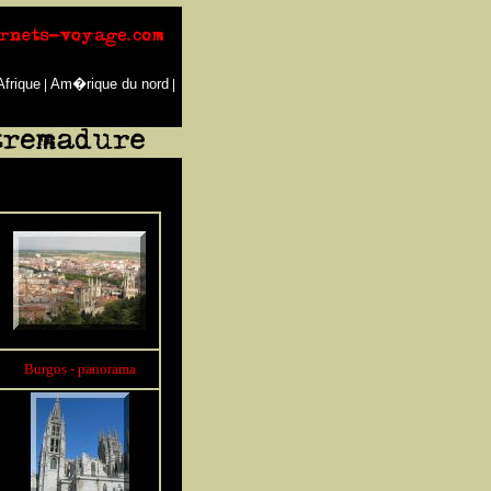
Afrique
Am�rique du nord
|
|
Burgos - panorama