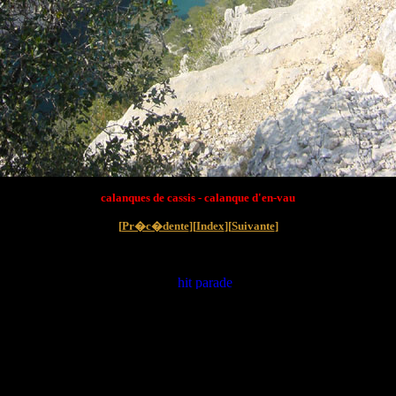
calanques de cassis - calanque d'en-vau
[
Pr�c�dente
][
Index
][
Suivante
]