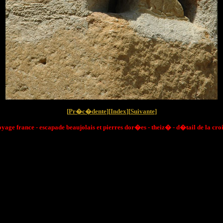
[
Pr�c�dente
][
Index
][
Suivante
]
oyage france - escapade beaujolais et pierres dor�es - theiz� - d�tail de la croi