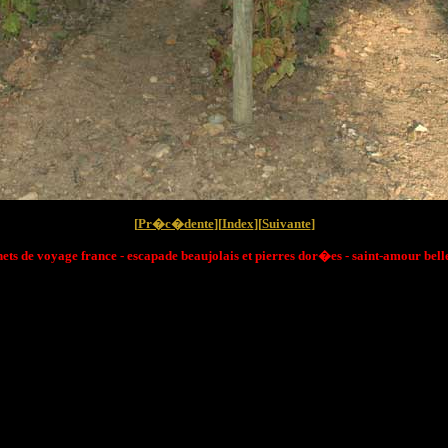
[
Pr�c�dente
][
Index
][
Suivante
]
ets de voyage france - escapade beaujolais et pierres dor�es - saint-amour bel