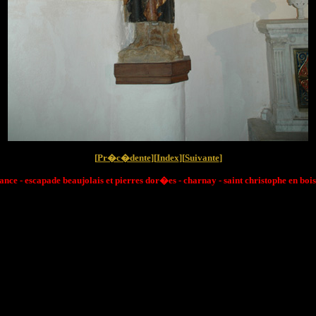
[
Pr�c�dente
][
Index
][
Suivante
]
ance - escapade beaujolais et pierres dor�es - charnay - saint christophe en b