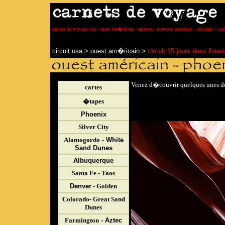
carnets de voyage usa - ouest am�ricain - arizona - nouveau mexique - colorado - uta
circuit usa
>
ouest am�ricain
>
circuit 15 jours dans l'ou
Venez d�couvrir quelques unes des
cartes
�tapes
Phoenix
Silver City
Alamogordo
- White
Sand Dunes
Albuquerque
Santa Fe - Taos
Denver
- Golden
Colorado- Great Sand
Dunes
Farmington
- Aztec