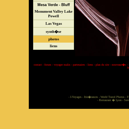
Mesa Verde - Bluff
Monument Valley Lake
Powell
Las Vegas
synth�se
photos
liens
contact
-
forum
-
voyager malin
-
partenaires
-
liens
-
plan du site
-
nouveaut�s
-
h
-
I-Voyages
-
Itin�rances
-
World Travel Photos
-
F
-
Restaurant � Lyon
-
Sav