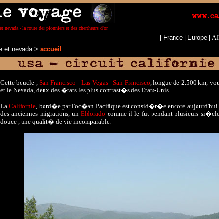
et nevada - la route des pionniers et des chercheurs d'or
France
Europe
Af
|
|
|
nie et nevada
>
accueil
Cette boucle ,
San Francisco - Las Vegas - San Francisco
, longue de 2.500 km, vous
et le Nevada, deux des �tats les plus contrast�s des Etats-Unis.
La
Californie
, bord�e par l'oc�an Pacifique est consid�r�e encore aujourd'hui 
des anciennes migrations, un
Eldorado
comme il le fut pendant plusieurs si�cle
douce , une qualit� de vie incomparable.