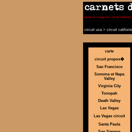
carnets de voyage usa - circuit californie 
circuit usa
>
circuit califor
carte
circuit propos�
San Francisco
Sonoma et Napa
Valley
Virginia City
Tonopah
Death Valley
Las Vegas
Las Vegas circuit
Santa Paula
San Simeon