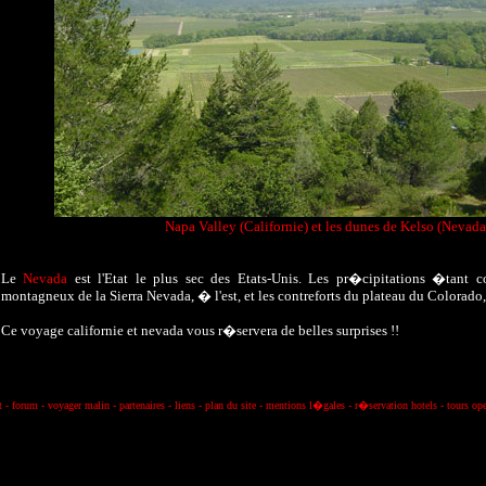
Napa Valley (Californie) et les dunes de Kelso (Nevada
Le
Nevada
est l'Etat le plus sec des Etats-Unis. Les pr�cipitations �tant c
montagneux de la Sierra Nevada, � l'est, et les contreforts du plateau du Colorado,
Ce
voyage californie
et nevada vous r�servera de belles surprises !!
t
-
forum
-
voyager malin
-
partenaires
-
liens
-
plan du site
-
mentions l�gale
s
-
r�servation hotels
-
tours ope