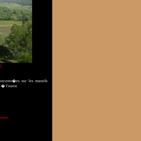
)
oncentr�es sur les massifs
 � l'ouest.
rateurs