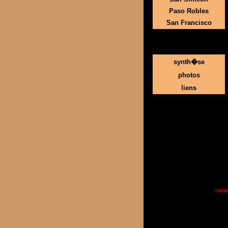
Paso Robles
San Francisco
synth�se
photos
liens
contac