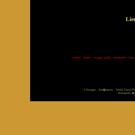
Lie
contact
-
forum
-
voyager malin
-
partenaires
-
liens
-
I-Voyages
-
Itin�rances
-
World Travel P
-
Restaurant �