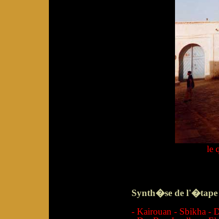
le 
Synth�se de l'�tape 
- Kairouan - Sbikha - 