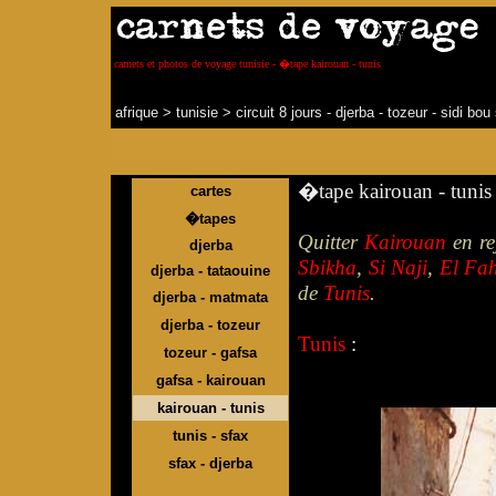
carnets et photos de voyage tunisie - �tape kairouan - tunis
afrique
>
tunisie
>
circuit 8 jours - djerba - tozeur - sidi bo
�tape kairouan - tunis
cartes
�tapes
Quitter
Kairouan
en re
djerba
Sbikha
,
Si Naji
,
El Fa
djerba - tataouine
de
Tunis
.
djerba - matmata
djerba - tozeur
Tunis
:
tozeur - gafsa
gafsa - kairouan
kairouan - tunis
tunis - sfax
sfax - djerba