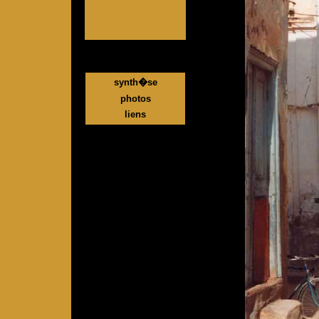
synth�se
photos
liens