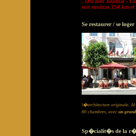
- Dra Ben Joudhar - E
soit environ 154 km et 
Se restaurer / se loger
l�architecture originale. I
80 chambres, avec
un grand
Sp�cialit�s de la r�