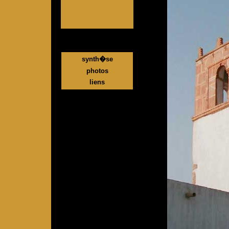
synth�se
photos
liens