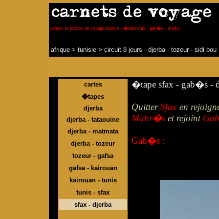
carnets et photos de voyage tunisie - �tape sfax - gab�s - djerba
afrique
>
tunisie
>
circuit 8 jours - djerba - tozeur - sidi bo
�tape sfax - gab�s - d
cartes
�tapes
Quitter
Sfax
en rejoigna
djerba
Mahr�s
et rejoint
Ga
djerba - tataouine
djerba - matmata
Gab�s :
djerba - tozeur
tozeur - gafsa
gafsa - kairouan
kairouan - tunis
tunis - sfax
sfax - djerba