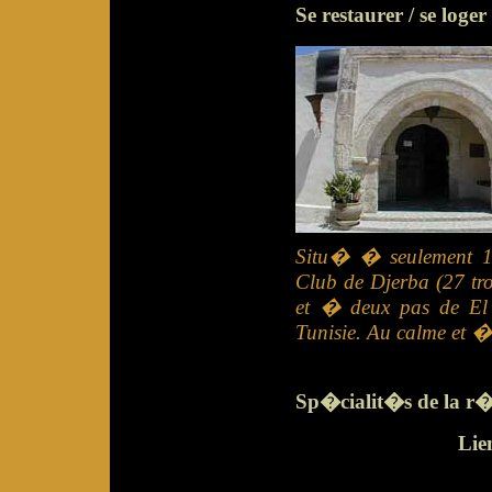
Se restaurer / se loger
Situ� � seulement 1
Club de Djerba (27 tr
et � deux pas de El 
Tunisie. Au calme et �
Sp�cialit�s de la r�
Lie