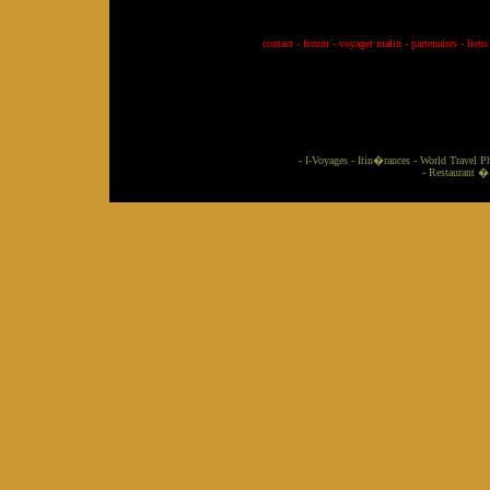
contact
-
forum
-
voyager malin
-
partenaires
-
liens
-
I-Voyages
-
Itin�rances
-
World Travel P
-
Restaurant �