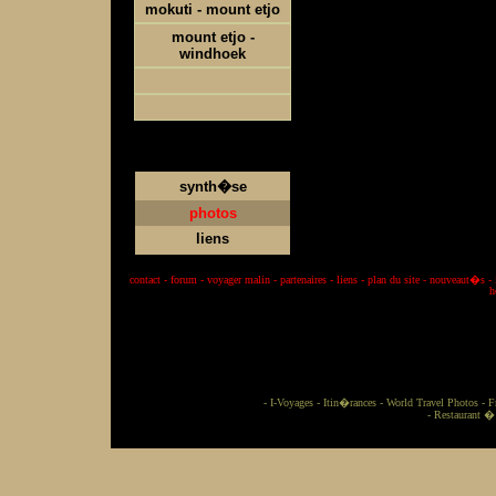
mokuti - mount etjo
mount etjo -
windhoek
synth�se
photos
liens
contact
-
forum
-
voyager malin
-
partenaires
-
liens
-
plan du site
-
nouveaut�s
-
h
-
I-Voyages
-
Itin�rances
-
World Travel Photos
-
F
-
Restaurant �