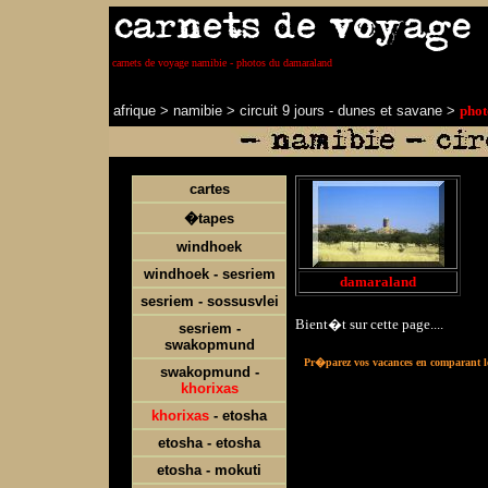
carnets de voyage namibie - photos du damaraland
afrique
>
namibie
>
circuit 9 jours - dunes et savane
>
phot
cartes
�tapes
windhoek
windhoek - sesriem
damaraland
sesriem - sossusvlei
Bient�t sur cette page....
sesriem -
swakopmund
Pr�parez vos vacances en comparant les 
swakopmund -
khorixas
khorixas
- etosha
etosha - etosha
etosha - mokuti