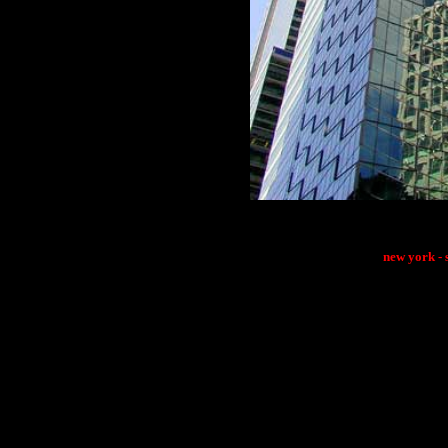
[Pr�c
�
new york - 