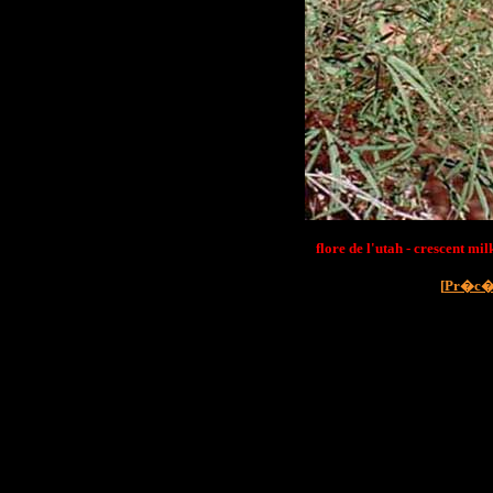
flore de l'utah - crescent m
[
Pr�c�